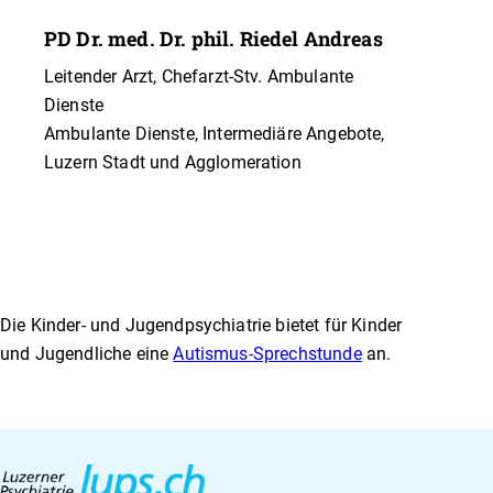
Psychoedukation
Nach einer diagnostizierten Autismus-Spektrum-
PD Dr. med. Dr. phil. Riedel Andreas
Diagnose bietet die Fachstelle eine 2-stündige
Leitender Arzt, Chefarzt-Stv. Ambulante
Psychoedukation für Betroffene an – auf Wunsch
Dienste
mit Bezugspersonen aus dem privaten und/oder
Ambulante Dienste, Intermediäre Angebote,
beruflichen Umfeld. Es handelt sich um eine
Luzern Stadt und Agglomeration
Aufklärung über die Diagnose und über das
individuelle Profil aus der Diagnostik. Es werden
Fragen beantwortet und Empfehlungen abgegeben.
Die Kinder- und Jugendpsychiatrie bietet für Kinder
und Jugendliche eine
Autismus-Sprechstunde
an.