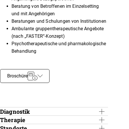
Beratung von Betroffenen im Einzelsetting
und mit Angehörigen
Beratungen und Schulungen von Institutionen
Ambulante gruppentherapeutische Angebote
(nach „FASTER“-Konzept)
Psychotherapeutische und pharmakologische
Behandlung
Broschüre
Autismus Erwachsene
Diagnostik
Therapie
Unsere Diagnostik basiert auf international
anerkannten Standards.
Standorte
Neben einem begrenzten Kontingent an ambulanten