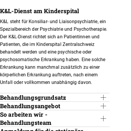
K&L-Dienst am Kinderspital
K&L steht für Konsiliar- und Liaisonpsychiatrie, ein
Spezialbereich der Psychiatrie und Psychotherapie.
Der K&L-Dienst richtet sich an Patientinnen und
Patienten, die im Kinderspital Zentralschweiz
behandelt werden und eine psychische oder
psychosomatische Erkrankung haben. Eine solche
Erkrankung kann manchmal zusätzlich zu einer
körperlichen Erkrankung auftreten, nach einem
Unfall oder vollkommen unabhängig davon.
Behandlungsgrundsatz
Behandlungsangebot
Der Grundsatz unserer Arbeit ist die Einheit
zwischen körperlicher und psychischer Gesundheit.
So arbeiten wir -
Das Behandlungsangebot des K&L-Dienstes bietet
Beide Aspekte ergänzen sich und sind mehr als die
psychiatrisch-psychotherapeutische Behandlung
Behandlungsteam
Summe der einzelnen Blickwinkel. Letztlich hat jede
von Kindern und Jugendlichen sowie ihren Familien
Anmeldung für die stationäre
Unser Team besteht aus Psychologinnen und