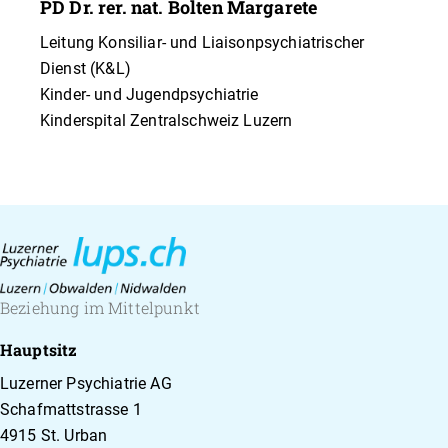
PD Dr. rer. nat. Bolten Margarete
psychosomatisch erkrankten Kindern und
Jugendlichen.
Leitung Konsiliar- und Liaisonpsychiatrischer
Kriseninterventionen
Dienst (K&L)
Betreuung von Patientinnen, Patienten und
Kinder- und Jugendpsychiatrie
deren Familien mit chronischen oder
Kinderspital Zentralschweiz Luzern
lebensbedrohlichen Erkrankungen inkl.
Behandlung von akut und chronische
traumatisierten Kindern und nach schweren
Unfällen.
Begleitung von Eltern von kranken
Neugeborenen und Frühgeborenen sowie
Säuglingen auf der Neonatologie und
Beziehung im Mittelpunkt
Intensivstation.
Ambulante diagnostische und therapeutische
Hauptsitz
Tätigkeiten: sowohl Kurzzeittherapien als auch
Luzerner Psychiatrie AG
länger dauernde interdisziplinäre Behandlungen
Schafmattstrasse 1
von Kindern und Jugendlichen (in der Regel bis
4915 St. Urban