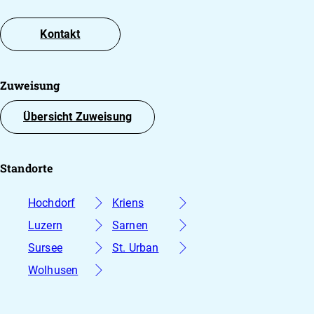
16-jährig) mit psychosomatischen oder
chronischen Erkrankungen.
Kontakt
Ein weiterer Schwerpunkt der Arbeit des K+L
Teams ist der Einfluss des Verhaltens auf die
Gesundheit von Kindern. Dies umfasst die
Zuweisung
Förderung gesunder Verhaltensweisen
(Bewegung und gesunde Ernährung) sowie die
Übersicht Zuweisung
Bewältigung von Verhaltensproblemen, die die
Gesundheit negativ beeinflussen können (z. B.
bei Adipositas, Stoffwechselerkrankungen oder
Standorte
Schlafstörungen).
Hochdorf
Kriens
Luzern
Sarnen
Sursee
St. Urban
Wolhusen