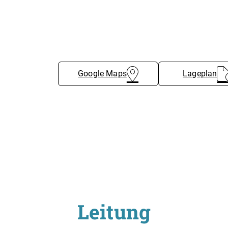
rbehandelnde Fachperson an die Zentrale Anmelde- und Koordin
smodell (Bsp. HMO) ist der Hausarzt/die Hausärztin für die Ü
Google Maps
Lageplan
Leitung