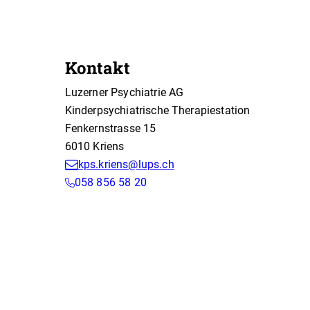
Die Anmeldung erfolgt durch die vo
Bei einem alternativen Versicherung
zuständig.
Kontakt
Luzerner Psychiatrie AG
Kinderpsychiatrische Therapiestation
Fenkernstrasse 15
6010 Kriens
kps.kriens@lups.ch
058 856 58 20