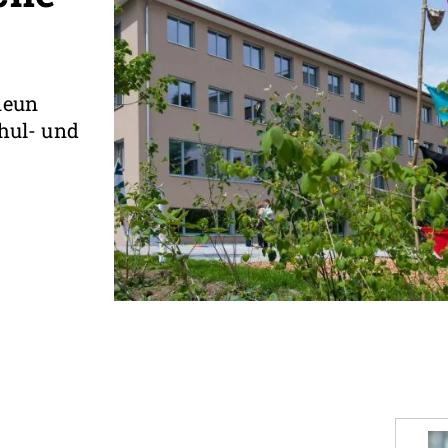
neun
chul- und