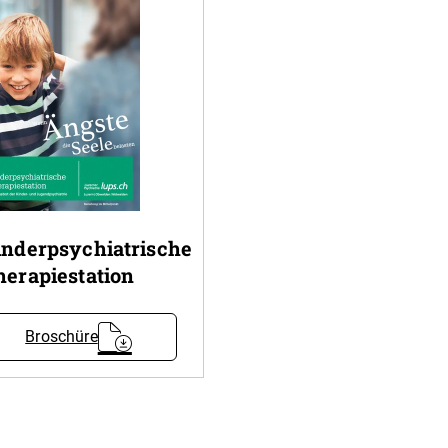
inderpsychiatrische
herapiestation
Broschüre