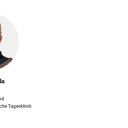
la
nd
che Tagesklinik