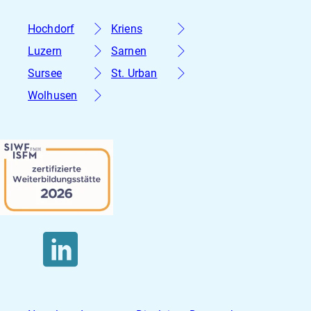
Hochdorf
Kriens
Luzern
Sarnen
Sursee
St. Urban
Wolhusen