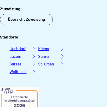
Zuweisung
Übersicht Zuweisung
Standorte
Hochdorf
Kriens
Luzern
Sarnen
Sursee
St. Urban
Wolhusen