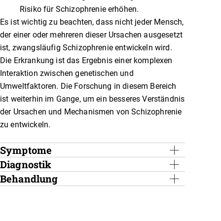
Risiko für Schizophrenie erhöhen.
Es ist wichtig zu beachten, dass nicht jeder Mensch,
der einer oder mehreren dieser Ursachen ausgesetzt
ist, zwangsläufig Schizophrenie entwickeln wird.
Die Erkrankung ist das Ergebnis einer komplexen
Interaktion zwischen genetischen und
Umweltfaktoren. Die Forschung in diesem Bereich
ist weiterhin im Gange, um ein besseres Verständnis
der Ursachen und Mechanismen von Schizophrenie
zu entwickeln.
Symptome
Diagnostik
Die Symptome von Schizophrenie können vielfältig
sein und können in verschiedene Kategorien
Behandlung
Ein ausführliches Gespräch zwischen dem
unterteilt werden:
Psychiater/ Psychologe und dem Patienten ist
Antipsychotische Medikamente werden häufig
entscheidend. Es werden Informationen über die
eingesetzt, um die Symptome der Schizophrenie
positive Symptome (z. B. Halluzinationen,
Symptome, die Krankengeschichte, die
zu kontrollieren. Sie können Halluzinationen,