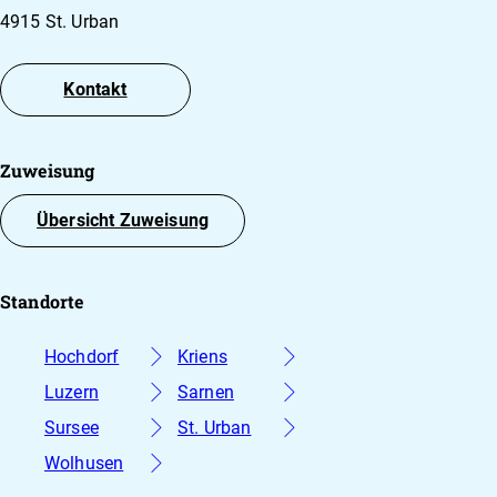
Therapiesitzungen sind wichtig, um die
4915 St. Urban
Stabilität und das Wohlbefinden
aufrechtzuerhalten.
Kontakt
Zuweisung
Übersicht Zuweisung
Standorte
Hochdorf
Kriens
Luzern
Sarnen
Sursee
St. Urban
Wolhusen