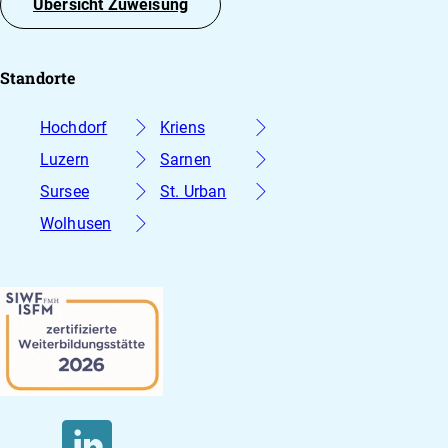
Übersicht Zuweisung
Standorte
Hochdorf
Kriens
Luzern
Sarnen
Sursee
St. Urban
Wolhusen