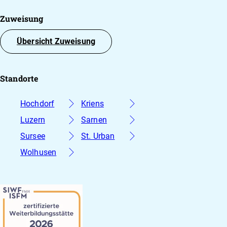
Zuweisung
Übersicht Zuweisung
Standorte
Hochdorf
Kriens
Luzern
Sarnen
Sursee
St. Urban
Wolhusen