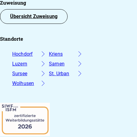
Zuweisung
Übersicht Zuweisung
Standorte
Hochdorf
Kriens
Luzern
Sarnen
Sursee
St. Urban
Wolhusen